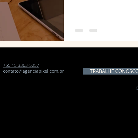
+55 15 3363-5257
TRABALHE CONOSC
contato@agenciapixel.com.br
©